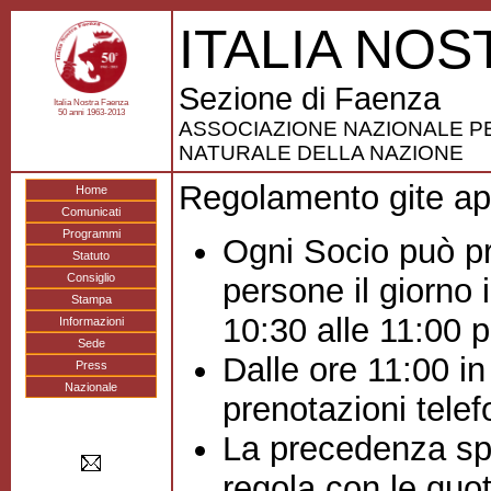
ITALIA NOS
Sezione di Faenza
Italia Nostra Faenza
50 anni 1963-2013
ASSOCIAZIONE NAZIONALE PE
NATURALE DELLA NAZIONE
Regolamento gite ap
Home
Comunicati
Programmi
Ogni Socio può pr
Statuto
Consiglio
persone il giorno
Stampa
10:30 alle 11:00 
Informazioni
Sede
Dalle ore 11:00 i
Press
Nazionale
prenotazioni telef
La precedenza sp
regola con le quo